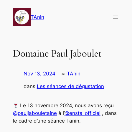
Aller
au
TAnin
contenu
Domaine Paul Jaboulet
Nov 13, 2024
—
TAnin
par
dans
Les séances de dégustation
Le 13 novembre 2024, nous avons reçu
@pauljabouletaine
à l’
@ensta_officiel
, dans
le cadre d’une séance Tanin.